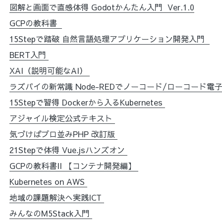
図解と画面で直感体得 Godotかんたん入門
Ver.1.0
GCPの教科書
15Stepで踏破 自然言語処理アプリケーション開発入門
BERT入門
XAI（説明可能なAI）
ラズパイの新常識 Node-REDでノーコード/ローコード電
15Stepで習得 Dockerから入るKubernetes
アジャイル検定公式テキスト
気づけばプロ並みPHP 改訂版
21Stepで体得 Vue.jsハンズオン
GCPの教科書II 【コンテナ開発編】
Kubernetes on AWS
地域の課題解決へ実践ICT
みんなのM5Stack入門