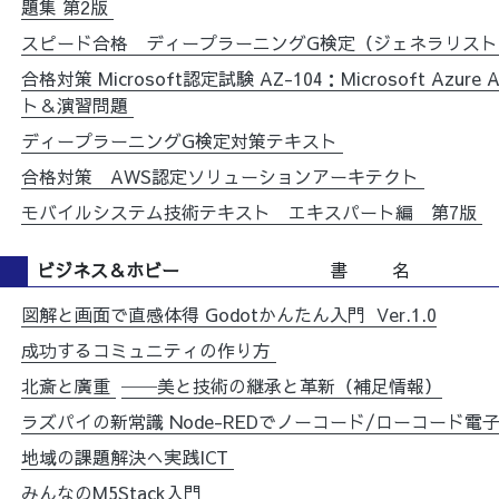
題集 第2版
スピード合格 ディープラーニングG検定（ジェネラリス
合格対策 Microsoft認定試験 AZ-104：Microsoft Azure A
ト＆演習問題
ディープラーニングG検定対策テキスト
合格対策 AWS認定ソリューションアーキテクト
モバイルシステム技術テキスト エキスパート編 第7版
ビジネス＆ホビー
書 名
図解と画面で直感体得 Godotかんたん入門
Ver.1.0
成功するコミュニティの作り方
北斎と廣重
──美と技術の継承と革新（補足情報）
ラズパイの新常識 Node-REDでノーコード/ローコード電
地域の課題解決へ実践ICT
みんなのM5Stack入門