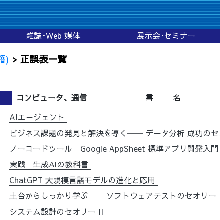
雑誌･Web 媒体
展示会･セミナー
籍)
> 正誤表一覧
コンピュータ、通信
書 名
AIエージェント
ビジネス課題の発見と解決を導く── データ分析 成功の
ノーコードツール Google AppSheet 標準アプリ開発入
実践 生成AIの教科書
ChatGPT 大規模言語モデルの進化と応用
土台からしっかり学ぶ── ソフトウェアテストのセオリー
システム設計のセオリー II