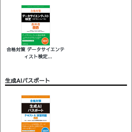
合格対策 データサイエンテ
ィスト検定
［リテラシーレベル］教科
書 第2版
生成AIパスポート