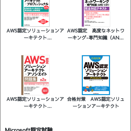
AWS認定ソリューションア
AWS認定 高度なネットワ
ーキテクト
ーキング-専門知識（ANS-
－プロフェッショナル 第2
C01）完全対応テキスト
版
AWS認定ソリューションア
合格対策 AWS認定ソリュ
ーキテクト
ーションアーキテクト
－アソシエイト問題集 第2
版
Microsoft認定試験