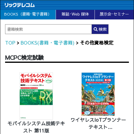
BOOKS（書籍･電子書籍）
雑誌･Web 媒体
展示会･セミナー
検索
TOP
>
BOOKS(書籍・電子書籍)
> その他資格検定
MCPC検定試験
ワイヤレスIoTプランナー
モバイルシステム技術テキ
テキスト
スト 第11版