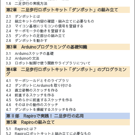
1.6 二足歩行の実現方法
第2章 二足歩行ロボットキット「ダンボット」の組み立て
2.1 ダンボットとは
2.2 組立キットの内容の確認・組み立てに必要なもの
2.3 マイコン基板にリモコンの信号を登録する
2.4 サーボモータの動きを登録する
2.5 ダンボットの足部分の組み立て
2.6 ダンボットを動かす
第3章 Arduinoプログラミングの基礎知識
3.1 Arduinoスケッチの基礎
3.2 Arduinoの文法
3.3 ロボット制御で使う関数やライブラリについて
第4章 二足歩行ロボットキット「ダンボット」のプログラミン
グ
4.1 サーボシールドとそのライブラリ
4.2 ダンボットにArduinoを取り付ける
4.3 直立姿勢のスケッチを作る
4.4 前進するスケッチを作る
4.5 なめらかに前進するスケッチを作る
4.6 そのほかの動作のスケッチ
4.7 ダンボットを操縦するスケッチを作る
第 II 部 Rapiroで実践！ 二足歩行の応用
第5章 Rapiroの組み立て
5.1 Rapiroとは？
5.2 Rapiroロボットキットと組み立てに必要なもの