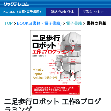
BOOKS（書籍･電子書籍）
雑誌･Web 媒体
展示会･セミナー
TOP
>
BOOKS(書籍・電子書籍)
>
電子書籍
> 書籍の詳細
二足歩行ロボット 工作&プログ
ラミング