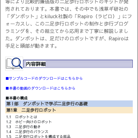
等により比較的廉価版の二足歩行ロボットのキットが発
売されております。本書では、その中でも浅草ギ研社の
「ダンボット」とkiluck社製の「Rapiro（ラピロ）」にフ
ォーカスし、この二足歩行ロボットの制作と歩行プログ
ラミングを、その組立てから応用まで丁寧に解説しまし
た。ダンボットは、足だけのロボットですが、Rapiroは
手足と頭部が動きます。
内容詳細
■サンプルコードのダウンロードはこちらから
■本書の動画のダウンロードはこちらから
■本書の構成
第 I 部 ダンボットで学ぶ二足歩行の基礎
第1章 二足歩行ロボット
1.1 ロボットとは
1.2 ホビー向けのロボット
1.3 二足歩行の動き
1.4 二足歩行のバランス
1.5 二足歩行ロボットを構成する部品