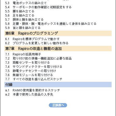
5.3 電池ボックスの組み立て
5.4 サーボモータの動作確認と初期設定をする
5.5 腰を組み立てる
5.6 足を組み立てる
5.7 胴体と腕を組み立てる
5.8 足腰・胴体・腕・電池ボックスを連結して身体を組み立てる
5.9 首と頭を組み立てる
第6章 Rapiroのプログラミング
6.1 Rapiroを標準プログラムで動かす
6.2 プログラムを変更して新しい動作を作る
第7章 Rapiroの改造と機能の追加
7.1 Rapiroの拡張用端子
7.2 取り付け前の準備─機能追加に必要な部品
7.3 距離センサーを取り付ける
7.4 サウンドディテクターを取り付ける
7.5 静電タッチセンサーの取り付け
7.6 無線モジュールを取り付ける
7.7 すべての改造を盛り込んだスケッチ
付録
a.1 RAMの使用量を節約するスケッチ
a.2 本書で使用した部品の入手先