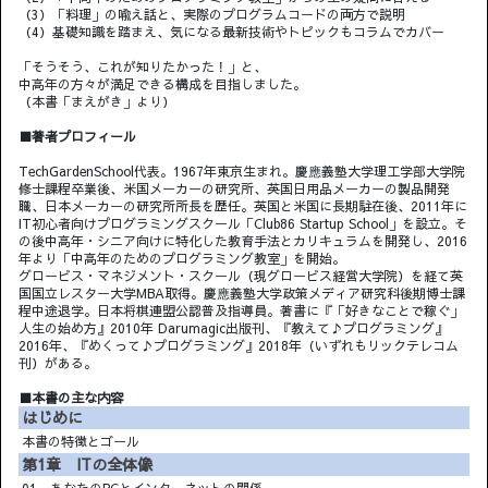
（3）「料理」の喩え話と、実際のプログラムコードの両方で説明
（4）基礎知識を踏まえ、気になる最新技術やトピックもコラムでカバー
「そうそう、これが知りたかった！」と、
中高年の方々が満足できる構成を目指しました。
（本書「まえがき」より）
■著者プロフィール
TechGardenSchool代表。1967年東京生まれ。慶應義塾大学理工学部大学院
修士課程卒業後、米国メーカーの研究所、英国日用品メーカーの製品開発
職、日本メーカーの研究所所長を歴任。英国と米国に長期駐在後、2011年に
IT初心者向けプログラミングスクール「Club86 Startup School」を設立。そ
の後中高年・シニア向けに特化した教育手法とカリキュラムを開発し、2016
年より「中高年のためのプログラミング教室」を開始。
グロービス・マネジメント・スクール（現グロービス経営大学院）を経て英
国国立レスター大学MBA取得。慶應義塾大学政策メディア研究科後期博士課
程中途退学。日本将棋連盟公認普及指導員。著書に『「好きなことで稼ぐ」
人生の始め方』2010年 Darumagic出版刊、『教えて♪プログラミング』
2016年、『めくって♪プログラミング』2018年（いずれもリックテレコム
刊）がある。
■本書の主な内容
はじめに
本書の特徴とゴール
第1章 ITの全体像
01 あなたのPCとインターネットの関係