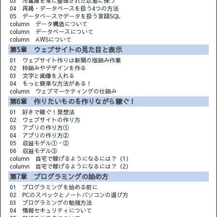
03 冷蔵庫を常に整理された状態に保つ
04 再掲・データベースを扱う4つの方法
05 データベースでデータを扱う言語SQL
column データ構造について
column データベースについて
column AWSについて
第5章 ウェブサイトの見た目と表示
01 ウェブサイト作りは新聞の版組み作業
02 枠組みやデザインを作る
03 文字と画像を入れる
04 もっと簡単な方法がある！
column ウェブマーケティングの仕組み
第6章 作りたいものを作りながら稼ぐ！
01 好きで稼ぐ！発想法
02 ウェブサイトの作り方
03 アプリの作り方①
04 アプリの作り方②
05 収益モデル①・②
06 収益モデル③
column 自宅で稼げるようになるには？（1）
column 自宅で稼げるようになるには？（2）
第7章 プログラミングの始め方
01 プログラミングを始める前に
02 PCのスペックとノートパソコンの選び方
03 プログラミングの勉強方法
04 情報セキュリティについて