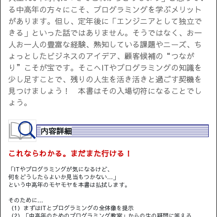
る中高年の方々にこそ、プログラミングを学ぶメリット
があります。但し、定年後に「エンジニアとして独立で
きる」といった話ではありません。そうではなく、お一
人お一人の豊富な経験、熟知している課題やニーズ、ち
ょっとしたビジネスのアイデア、顧客候補の“つなが
り”こそが宝です。そこへITやプログラミングの知識を
少し足すことで、残りの人生を活き活きと過ごす契機を
見つけましょう！ 本書はその入場切符になることでし
ょう。
内容詳細
これならわかる。まだまた行ける！
「ITやプログラミングが気になるけど、
何をどうしたらよいか見当もつかない…」
という中高年のモヤモヤを本書は払拭します。
そのために…
（1）まずはITとプログラミングの全体像を提示
（2）「中高年のためのプログラミング教室」からの生の疑問に答える