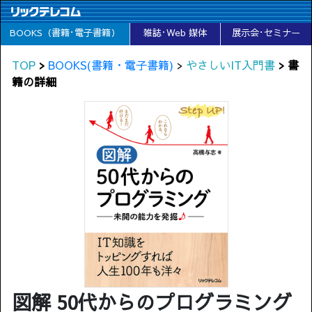
BOOKS（書籍･電子書籍）
雑誌･Web 媒体
展示会･セミナー
TOP
>
BOOKS(書籍・電子書籍)
>
やさしいIT入門書
> 書
籍の詳細
図解 50代からのプログラミング