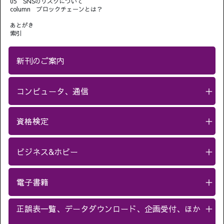
05 SNSのリスクについて
column ブロックチェーンとは？
あとがき
索引
新刊のご案内
コンピュータ、通信
＋
資格検定
＋
ビジネス&ホビー
＋
電子書籍
＋
正誤表一覧、データダウンロード、企画受付、ほか
＋