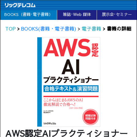
BOOKS（書籍･電子書籍）
雑誌･Web 媒体
展示会･セミナー
TOP
>
BOOKS(書籍・電子書籍)
>
電子書籍
> 書籍の詳細
AWS認定AIプラクティショナー