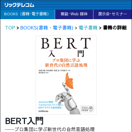
BOOKS（書籍･電子書籍）
雑誌･Web 媒体
展示会･セミナー
TOP
>
BOOKS(書籍・電子書籍)
>
電子書籍
> 書籍の詳細
BERT入門
──プロ集団に学ぶ新世代の自然言語処理