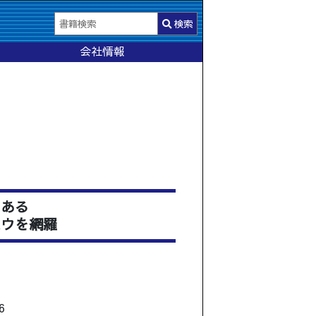
検索
会社情報
にある
ハウを網羅
]
）
6