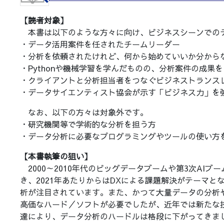
【読者対象】
本書は以下のような方々に向け、ビジネスシーンでの
・データ活用案件を任されたチームリーダー
・分析を依頼されたけれど、何から始めていいか分から
・Pythonや機械学習を学んだものの、分析案件の成果
・クライアントと分析担当者をつなぐビジネストランス
・データサイエンティスト協会が示す「ビジネス力」を
なお、以下の方々は対象外です。
・研究機関等で学術的な分析を担う方
・データ分析に必要なプログラミングやツールの使い方
【本書執筆の狙い】
2000～2010年代のビッグデータブームや第3次AI
き、2021年あたりからはDXによる課題解決がテーマ
析が注目されています。また、かつて大量データの分析や
高価なハード／ソフトが必要でしたが、近年では新たな
達により、データ分析のハードルは格段に下がってきま