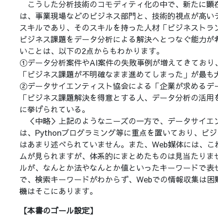
こうした分析技術のコモディティ化の中で、新たに顕
は、事業現場などのビジネス部門と、技術的視点が高い
スキルであり、そのスキルを持った人材「ビジネストラ
ビジネス課題をデータ分析による解決へとつなぐ能力が
いことは、以下の2点からもわかります。
①データ分析案件やAI案件の失敗事例が増えてきており
「ビジネス課題が不明確なまま進めてしまった」が最も
②データサイエンティスト協会による「企業が求めるデ
「ビジネス課題解決を得意とする人、データ分析の活用
に挙げられている。
＜中略＞上記のようなニーズの一方で、データサイエ
は、Pythonプログラミング等に重点を置いており、ビ
はあまり述べられていません。また、Web媒体には、こ
ムが見られますが、体系的にまとめたものは見当たりま
ルが、なんとか法やなんとか値といったキーワードで表
で、検索キーワードがわからず、Webでの情報収集は困
機はそこにあります。
【本書のゴール設定】