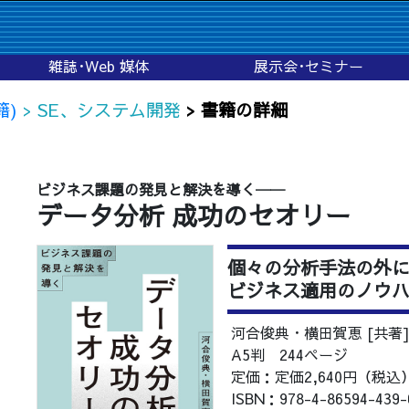
雑誌･Web 媒体
展示会･セミナー
籍)
> SE、システム開発
> 書籍の詳細
ビジネス課題の発見と解決を導く──
データ分析 成功のセオリー
個々の分析手法の外
ビジネス適用のノウ
河合俊典・横田賀恵 [共著
A5判 244ページ
定価：定価2,640円（税込
ISBN：978-4-86594-439-