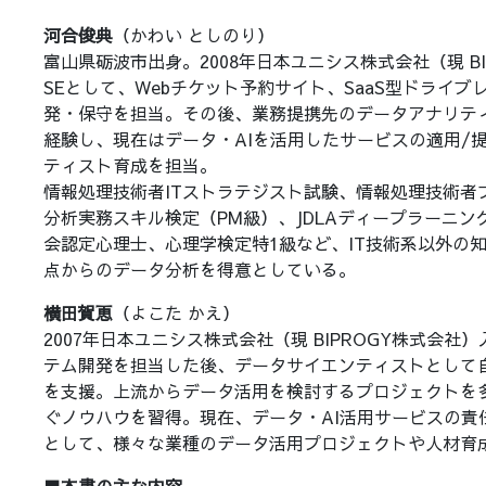
河合俊典
（かわい としのり）
富山県砺波市出身。2008年日本ユニシス株式会社（現 BI
SEとして、Webチケット予約サイト、SaaS型ドライ
発・保守を担当。その後、業務提携先のデータアナリテ
経験し、現在はデータ・AIを活用したサービスの適用/
ティスト育成を担当。
情報処理技術者ITストラテジスト試験、情報処理技術者
分析実務スキル検定（PM級）、JDLAディープラーニングG
会認定心理士、心理学検定特1級など、IT技術系以外の
点からのデータ分析を得意としている。
横田賀恵
（よこた かえ）
2007年日本ユニシス株式会社（現 BIPROGY株式会社
テム開発を担当した後、データサイエンティストとして
を支援。上流からデータ活用を検討するプロジェクトを
ぐノウハウを習得。現在、データ・AI活用サービスの責
として、様々な業種のデータ活用プロジェクトや人材育