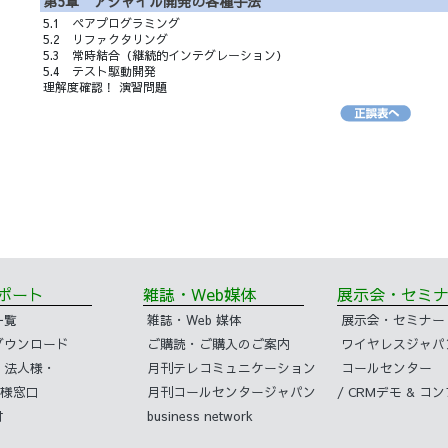
第5章 アジャイル開発の各種手法
5.1 ペアプログラミング
5.2 リファクタリング
5.3 常時結合（継続的インテグレーション）
5.4 テスト駆動開発
理解度確認！ 演習問題
サポート
雑誌・Web媒体
展示会・セ
一覧
雑誌・Web 媒体
展示会・セミナー
ダウンロード
ご購読・ご購入のご案内
ワイヤレスジャパ
・法人様・
月刊テレコミュニケーション
コールセンター
様窓口
月刊コールセンタージャパン
/ CRMデモ & 
付
business network