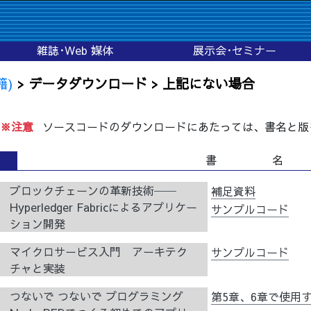
雑誌･Web 媒体
展示会･セミナー
籍)
> データダウンロード > 上記にない場合
※注意
ソースコードのダウンロードにあたっては、書名と版
書 名
ブロックチェーンの革新技術──
補足資料
Hyperledger Fabricによるアプリケー
サンプルコード
ション開発
マイクロサービス入門 アーキテク
サンプルコード
チャと実装
つないで つないで プログラミング
第5章、6章で使用