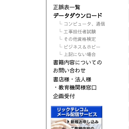
正誤表一覧
データダウンロード
└ コンピュータ、通信
└ 工事担任者試験
└ その他資格検定
└ ビジネス＆ホビー
└ 上記にない場合
書籍内容についての
お問い合わせ
書店様・法人様
・教育機関様窓口
企画受付