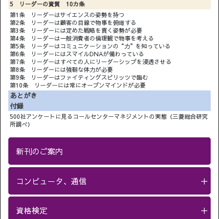
5 リーダーの資質 10カ条
第1条 リーダーはサイエンスの姿勢を持つ
第2条 リーダーは顧客の目線で物事を俯瞰する
第3条 リーダーには定めた戦略を貫く姿勢が必要
第4条 リーダーは一般消費者の倫理観で物事を考える
第5条 リーダーはコミュニケーションの“力”を知っている
第6条 リーダーにはスマイルDNAが備わっている
第7条 リーダーはすべての人にリーダーシップを浸透させる
第8条 リーダーには強靭な体力が必要
第9条 リーダーはファイティングスピリッツで臨む
第10条 リーダーには常にオープンマインドが必要
あとがき
付録
500社アンケートに見るコールセンターマネジメントの実態（三菱総合研究
所調べ）
新刊のご案内
コンピュータ、通信
＋
資格検定
＋