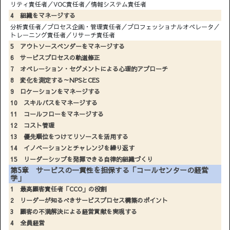
リティ責任者／VOC責任者／情報システム責任者
4 組織をマネージする
分析責任者／プロセス企画・管理責任者／プロフェッショナルオペレータ／
トレーニング責任者／リサーチ責任者
5 アウトソースベンダーをマネージする
6 サービスプロセスの軌道修正
7 オペレーション・セグメントによる心理的アプローチ
8 変化を測定する～NPSとCES
9 ロケーションをマネージする
10 スキルパスをマネージする
11 コールフローをマネージする
12 コスト管理
13 優先順位をつけてリソースを活用する
14 イノベーションとチャレンジを繰り返す
15 リーダーシップを発揮できる自律的組織づくり
第5章 サービスの一貫性を担保する「コールセンターの経営
学」
1 最高顧客責任者「CCO」の役割
2 リーダーが知るべきサービスプロセス構築のポイント
3 顧客の不満解決による経営貢献を実現する
4 全員経営