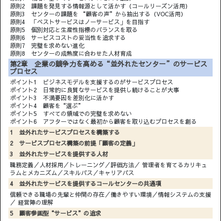
原則2 課題を発見する情報源として活かす（コールリーズン活用）
原則3 センターの課題を “顧客の声”から抽出する（VOC活用）
原則4 「ベストサービスはノーサービス」を目指す
原則5 個別対応と生産性指標のバランスを取る
原則6 サービスコストの妥当性を追求する
原則7 完璧を求めない進化
原則8 センターの成熟度に合わせた人材育成
第2章 企業の競争力を高める“並外れたセンター”のサービス
プロセス
ポイント1 ビジネスモデルを支援するのがサービスプロセス
ポイント2 日常的に良質なサービスを提供し続けることが大事
ポイント3 不満要因を差別化に活かす
ポイント4 顧客を“選ぶ”
ポイント5 すべての領域での完璧を求めない
ポイント6 アフターではなく最初から顧客を取り込むプロセスを創る
1 並外れたサービスプロセスを構築する
2 サービスプロセス構築の前提「顧客の定義」
3 並外れたサービスを提供する人材
職務定義／人材採用／トレーニング／評価方法／ 管理者を育てるカリキュ
ラムとメカニズム／スキルパス／キャリアパス
4 並外れたサービスを提供するコールセンターの共通項
信頼できる職場の先輩と仲間の存在／働きやすい環境／情報システムの支援
／ 経営陣の理解
5 顧客参画型“サービス”の追求