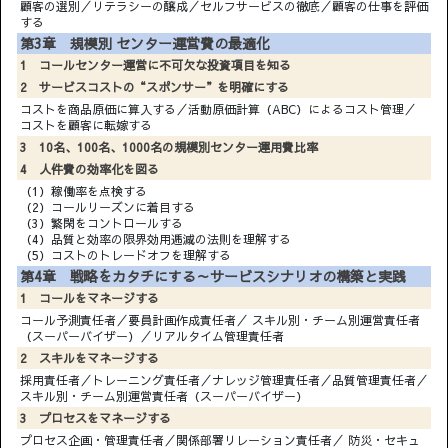
顧客の選別／リテラシーの醸成／セルフサービスの徹底／顧客の仕事を評価
する
第3章 規模別 センター運営費の最適化
1 コールセンター運営に不可欠な投資項目を知る
2 サービスコストの“スポンサー”を明確にする
コストを商品原価に算入する／活動原価計算（ABC）によるコスト管理／
コストを顧客に転嫁する
3 10名、100名、1000名の規模別センター運用費比率
4 人件費の効率化を図る
（1）稼働率を点検する
（2）コールリーズンに着目する
（3）繁閑をコントロールする
（4）品質と効率の限界効用逓減の法則を理解する
（5）コストのトレードオフを理解する
第4章 戦略をカタチにする～サービスシナリオの構築と実践
1 コールをマネージする
コール予測責任者／要員計画作成責任者／ スキル別・チーム別運営責任者
（スーパーバイザー）／リアルタイム管理責任者
2 スキルをマネージする
採用責任者／トレーニング責任者／ナレッジ管理責任者／品質管理責任者／
スキル別・チーム別運営責任者（スーパーバイザー）
3 プロセスをマネージする
プロセス企画・管理責任者／関係部署リレーション責任者／ 防災・セキュ